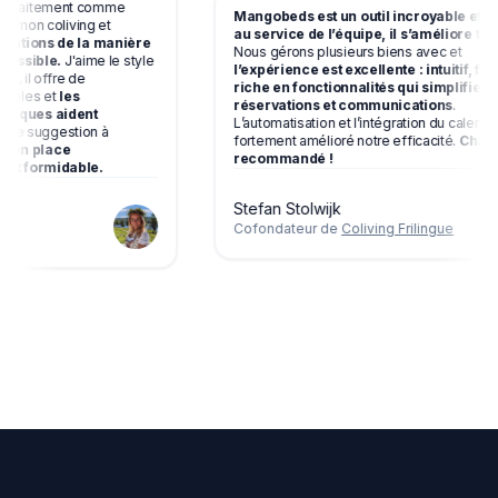
 parfaitement comme
Mangobeds est un outil incroyable et,
pour mon coliving et
au service de l’équipe, il s’améliore trè
servations de la manière
Nous gérons plusieurs biens avec et
e possible.
J'aime le style
l’expérience est excellente : intuitif, fi
ion, il offre de
riche en fonctionnalités qui simplifien
ustables et
les
réservations et communications
.
matiques aident
L’automatisation et l’intégration du calend
ait une suggestion à
fortement amélioré notre efficacité.
Cha
ise en place
recommandé !
 est formidable.
Stefan Stolwijk
Cofondateur de
Coliving Frilingue
ing