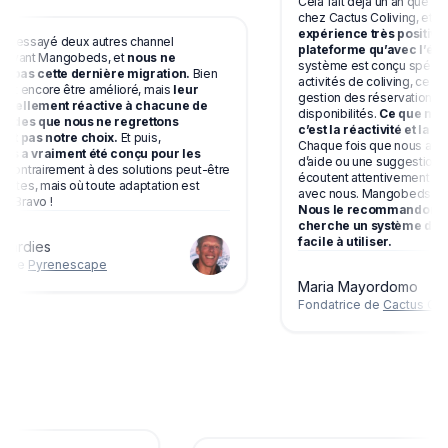
Cela fait déjà un an que no
chez Cactus Coliving, et
nou
expérience très positive, 
 essayé deux autres channel
plateforme qu’avec l’équipe
avant Mangobeds, et
nous ne
système est conçu spécifiq
 pas cette dernière migration.
Bien
activités de coliving, ce qui
eut encore être amélioré, mais
leur
gestion des réservations, 
t tellement réactive à chacune de
disponibilités.
Ce que nous 
des que nous ne regrettons
c’est la réactivité et la dis
t pas notre choix.
Et puis,
Chaque fois que nous avons
 a vraiment été conçu pour les
d’aide ou une suggestion d’a
 contrairement à des solutions peut-être
écoutent attentivement et c
antes, mais où toute adaptation est
avec nous. Mangobeds évo
 Bravo !
Nous le recommandons v
cherche un système de rés
facile à utiliser.
Gardies
 de
Pyrenescape
Maria Mayordomo
Fondatrice de
Cactus Coli