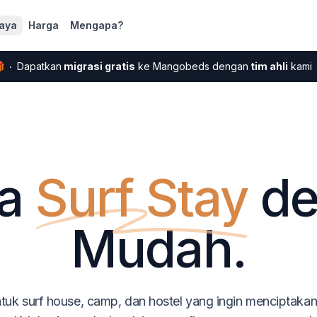
aya
Harga
Mengapa?

Dapatkan
migrasi gratis
ke Mangobeds dengan
tim ahli
kami
a
Surf Stay
d
Mudah.
tuk surf house, camp, dan hostel yang ingin menciptaka