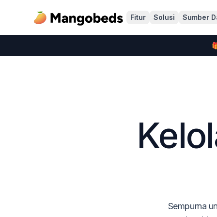
Fitur
Solusi
Sumber D

Kelol
Sempurna un