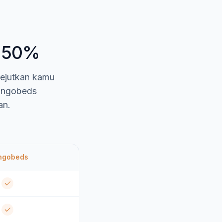
i 50%
gejutkan kamu
Mangobeds
an.
ngobeds