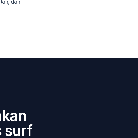
atan, dan
hkan
 surf