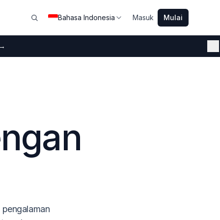
Bahasa Indonesia
Masuk
Mulai
→
T
engan
n pengalaman