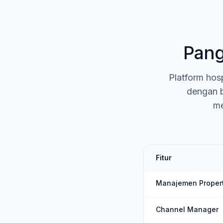
Pang
Platform hos
dengan b
me
Fitur
Manajemen Propert
Channel Manager