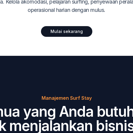
sa. Kelola akomodasi, pelajaran surfing, penyewaan peral
operasional harian dengan mulus.
Mulai sekarang
Manajemen Surf Stay
ua yang Anda butu
k menjalankan bisnis