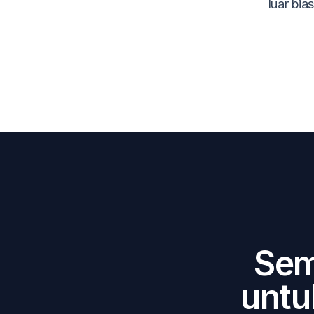
luar bia
Sem
untu