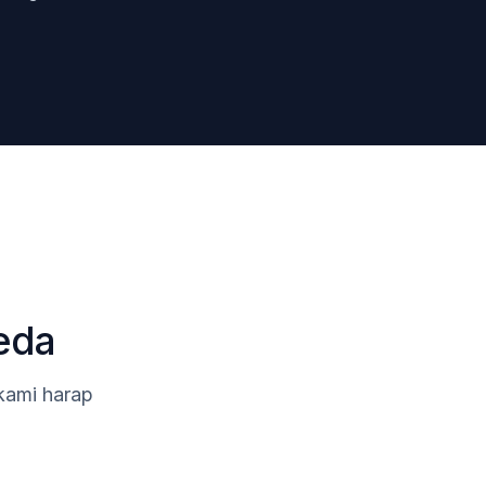
eda
 kami harap