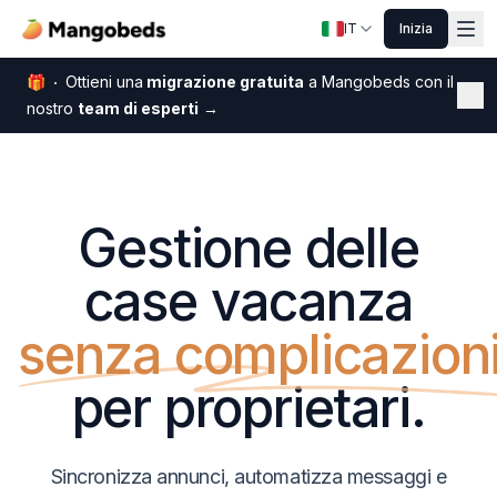
IT
Inizia
🎁
Ottieni una
migrazione gratuita
a Mangobeds con il
Chi
nostro
team di esperti
→
Gestione delle
case vacanza
senza complicazion
per proprietari.
Sincronizza annunci, automatizza messaggi e