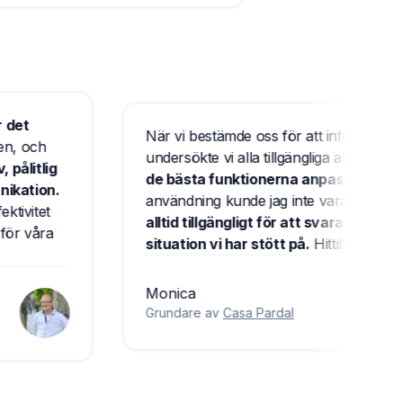
e blir det
När vi bestämde oss för att inför
 boenden, och
undersökte vi alla tillgängliga alter
uitiv, pålitlig
de bästa funktionerna anpassad
kommunikation.
användning kunde jag inte vara n
r effektivitet
alltid tillgängligt för att svara 
velser för våra
situation vi har stött på.
Hittills 
Monica
Grundare av
Casa Pardal