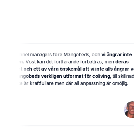
a channel managers före Mangobeds, och
vi ångrar inte
ingen.
Visst kan det fortfarande förbättras, men
deras
 vart och ett av våra önskemål att vi inte alls ångrar vårt
r
Mangobeds verkligen utformat för coliving
, till skillnad
ske är kraftfullare men där all anpassning är omöjlig.
pe