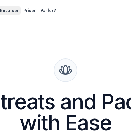
Resurser
Priser
Varför?
etreats and P
with Ease