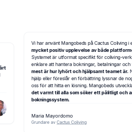
Vi har använt Mangobeds på Cactus Coliving i ett år
mycket positiv upplevelse av både plattformen o
Systemet är utformat specifikt för coliving-verksamhe
enklare att hantera bokningar, betalningar och tillgän
mest är hur lyhört och hjälpsamt teamet är.
Närhels
hjälp eller föreslår en förbättring lyssnar de noga o
oss för att hitta en lösning. Mangobeds utvecklas stä
det varmt till alla som söker ett pålitligt och anvä
bokningssystem.
Maria Mayordomo
Grundare av
Cactus Coliving