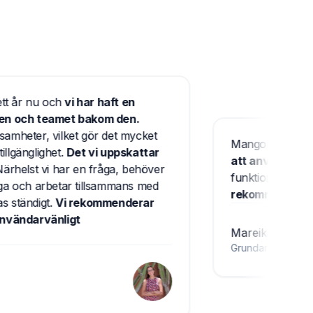
 nu och
vi har haft en
ch teamet bakom den.
ter, vilket gör det mycket
Mangobeds har varit et
glighet.
Det vi uppskattar
att använda och tea
t vi har en fråga, behöver
funktioner och svarar
ch arbetar tillsammans med
rekommenderar verkl
ndigt.
Vi rekommenderar
ndarvänligt
Mareike Sudek
Grundare av
Lava Coliv