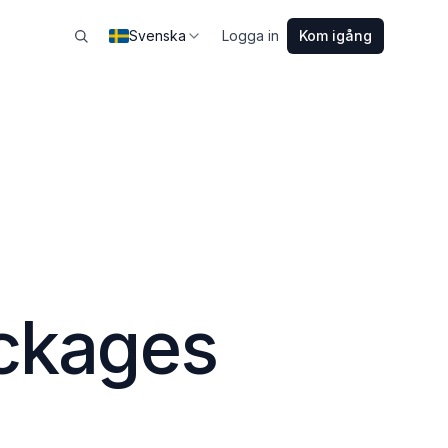
Svenska
Logga in
Kom igång
ackages