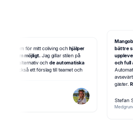
Ma
bokningssystem för mitt coliving och
hjälper
bä
fessionellt som möjligt.
Jag gillar stilen på
up
nga justerbara alternativ och
de automatiska
oc
ket.
Jag gav också ett förslag till teamet och
Au
r fantastiskt.
av
gä
St
Me