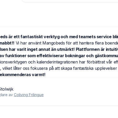
ngobeds är ett fantastiskt verktyg och med teamets servic
ttre snabbt!!
Vi har använt Mangobeds för att hantera flera
plevelsen har varit inget annat än utmärkt! Plattformen är int
h full av funktioner som effektiviserar bokningar och gäst
tomationsverktygen och kalenderintegrationen har förbättrat vå
sevärt, vilket låter oss fokusera på att skapa fantastiska upple
ster.
Rekommenderas varmt!
efan Stolwijk
dgrundare av
Coliving Frilingue