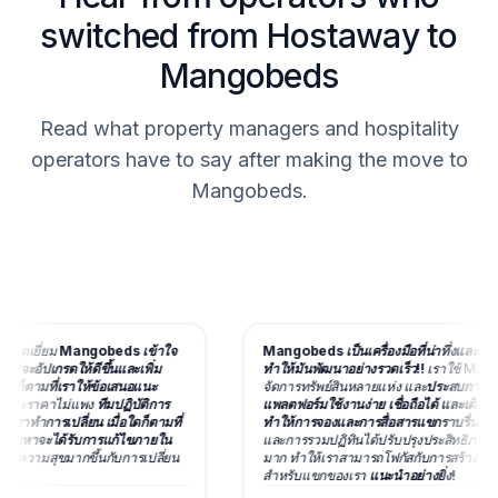
switched from Hostaway to
Mangobeds
Read what property managers and hospitality
operators have to say after making the move to
Mangobeds.
ดเยี่ยม
Mangobeds เข้าใจ
Mangobeds เป็นเครื่องมือที่น่าทึ่งและด้วยบ
อัปเกรดให้ดีขึ้นและเพิ่ม
ทำให้มันพัฒนาอย่างรวดเร็ว!!
เราใช้ Mangobe
ก็ตามที่เราให้ข้อเสนอแนะ
จัดการทรัพย์สินหลายแห่ง และ
ประสบการณ์นั้นย
และราคาไม่แพง
ทีมปฏิบัติการ
แพลตฟอร์มใช้งานง่าย เชื่อถือได้ และเต็มไปด้วยฟ
าทำการเปลี่ยน เมื่อใดก็ตามที่
ทำให้การจองและการสื่อสารแขกราบรื่น
เครื่อง
หาจะได้รับการแก้ไขภายใน
และการรวมปฏิทินได้ปรับปรุงประสิทธิภาพของ
ความสุขมากขึ้นกับการเปลี่ยน
มาก ทำให้เราสามารถโฟกัสกับการสร้างประสบ
สำหรับแขกของเรา
แนะนำอย่างยิ่ง!