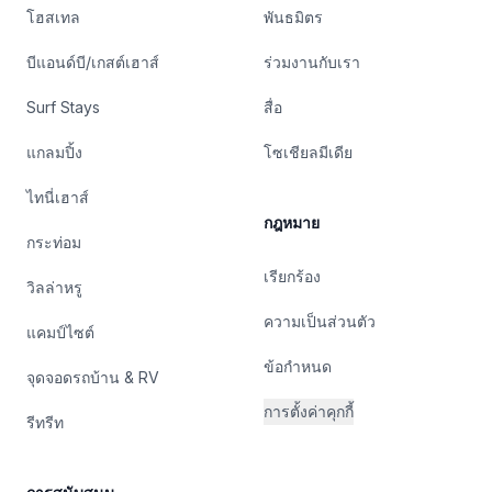
โฮสเทล
พันธมิตร
บีแอนด์บี/เกสต์เฮาส์
ร่วมงานกับเรา
Surf Stays
สื่อ
แกลมปิ้ง
โซเชียลมีเดีย
ไทนี่เฮาส์
กฎหมาย
กระท่อม
เรียกร้อง
วิลล่าหรู
ความเป็นส่วนตัว
แคมป์ไซต์
ข้อกำหนด
จุดจอดรถบ้าน & RV
การตั้งค่าคุกกี้
รีทรีท