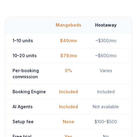
Mangobeds
Hostaway
1–10 units
$49/mo
~$300/mo
10–20 units
$79/mo
~$600/mo
Per-booking
0%
Varies
commission
Booking Engine
Included
Included
AI Agents
Included
Not available
Setup fee
None
$100–$500
Free trial
Yes
No