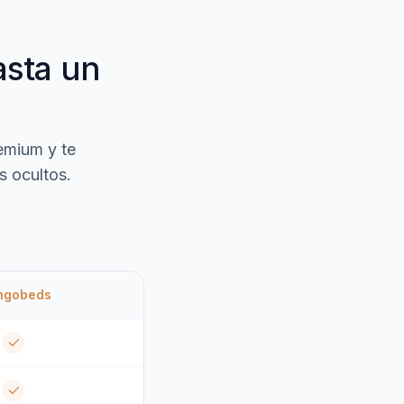
asta un
emium y te
 ocultos.
ngobeds