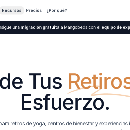
Recursos
Precios
¿Por qué?
sigue una
migración gratuita
a Mangobeds con el
equipo de ex
de Tus
Retiro
Esfuerzo.
ara retiros de yoga, centros de bienestar y experiencias 