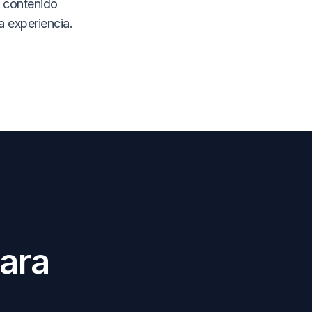
y contenido
a experiencia.
para