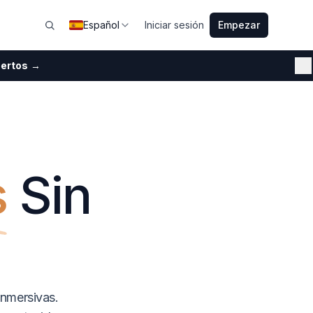
Español
Iniciar sesión
Empezar
pertos
→
C
s
Sin
inmersivas.