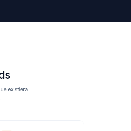
ds
e existiera
.