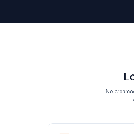
L
No creamos