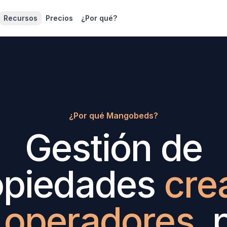
Recursos
Precios
¿Por qué?
¿Por qué Mangobeds?
Gestión de
opiedades
cre
 operadores
, 