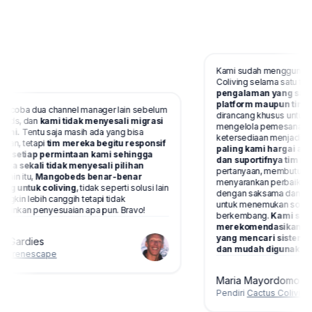
Kami sudah menggunakan
Coliving selama satu tahu
pengalaman yang sangat
platform maupun tim di 
ncoba dua channel manager lain sebelum
dirancang khusus untuk bi
ds, dan
kami tidak menyesali migrasi
mengelola pemesanan, p
ini.
Tentu saja masih ada yang bisa
ketersediaan menjadi jau
kan, tetapi
tim mereka begitu responsif
paling kami hargai adal
p setiap permintaan kami sehingga
dan suportifnya tim ini.
S
ma sekali tidak menyesali pilihan
pertanyaan, membutuhkan
ain itu,
Mangobeds benar-benar
menyarankan perbaikan,
ng untuk coliving
, tidak seperti solusi lain
dengan saksama dan bek
gkin lebih canggih tetapi tidak
untuk menemukan solusi.
inkan penyesuaian apa pun. Bravo!
berkembang.
Kami sang
merekomendasikannya 
yang mencari sistem p
 Gardies
dan mudah digunakan.
Pyrenescape
Maria Mayordomo
Pendiri
Cactus Coliving