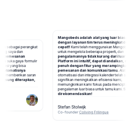
Mangobeds adalah alat yang luar biasa
dengan layanan tim terus meningkat d
urna sebagai perangkat
cepat!!
Kami telah menggunakan Mangob
living saya dan
untuk mengelola beberapa properti, dan
ola pemesanan
pengalamannya tidak kurang dari luar b
Saya suka gaya formulir
Platform ini intuitif, dapat diandalkan, d
k opsi yang bisa
penuh dengan fitur yang merampingka
asi otomatisnya
pemesanan dan komunikasi tamu.
Alat
juga memberikan saran
otomatisasi dan integrasi kalender telah se
 langsung diterapkan,
signifikan meningkatkan efisiensi kami,
memungkinkan kami fokus pada mencipta
pengalaman luar biasa untuk tamu kami.
Sa
direkomendasikan!
Stefan Stolwijk
Co-founder
Coliving Frilingue