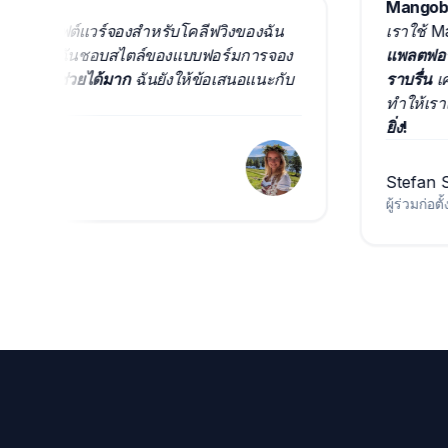
Man
บบในฐานะซอฟต์แวร์จองสำหรับโคลีฟวิงของฉัน
เรา
ืออาชีพที่สุด
ฉันชอบสไตล์ของแบบฟอร์มการจอง
แพล
่อสารอัตโนมัติช่วยได้มาก
ฉันยังให้ข้อเสนอแนะกับ
ราบร
าทึ่งมาก
ทำใ
ยิ่ง!
Ste
ผู้ร่