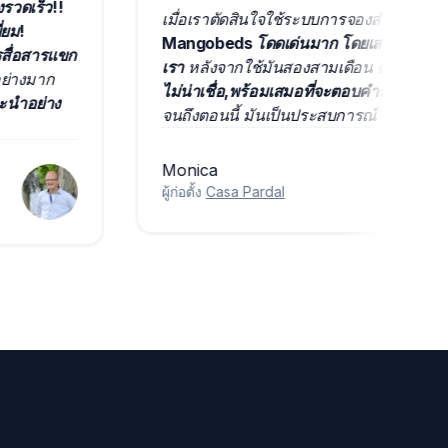
อย่างรวดเร็ว!!
เมื่อเราตัดสินใจใช้ระบบการจองสำหรับท
อดเยี่ยม!
Mangobeds โดดเด่นมาก โดยเสนอฟีเจอร
และการสื่อสารแขก
เรา
หลังจากใช้มันสองสามเดือน ฉันไ
องเราอย่างมาก
ไม่น่าเชื่อ,พร้อมเสมอที่จะตอบคำถา
รา
แนะนำอย่าง
จนถึงตอนนี้ มันเป็นประสบการณ์ 10/1
Monica
ผู้ก่อตั้ง
Casa Pardal