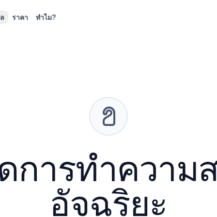
ูล
ราคา
ทำไม?
ัดการทำความ
อัจฉริยะ