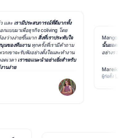
ละ
เรามีประสบการณ์ที่ดีมากทั้ง
มาเพื่อธุรกิจ coliving โดย
งง่ายขึ้นมาก
สิ่งที่เราประทับใจ
Mangobeds เป็นระบบกา
องทีมงาน
ทุกครั้งที่เรามีคำถาม
นั้นยอดเยี่ยม
พวกเขาเปิ
าจะรับฟังอย่างตั้งใจและทำงาน
อย่างรวดเร็ว
เราแนะนำ
วลา
เราขอแนะนำอย่างยิ่งสำหรับ
่าย
Mareike Sudek
ผู้ก่อตั้ง
Lava Coliving