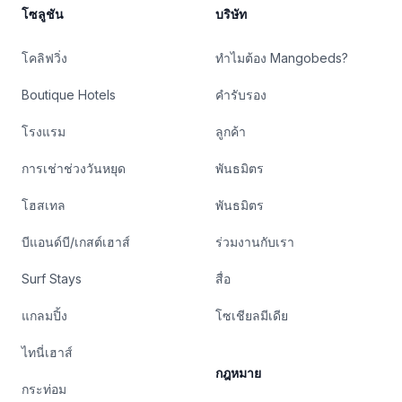
โซลูชัน
บริษัท
โคลิฟวิ่ง
ทำไมต้อง Mangobeds?
Boutique Hotels
คำรับรอง
โรงแรม
ลูกค้า
การเช่าช่วงวันหยุด
พันธมิตร
โฮสเทล
พันธมิตร
บีแอนด์บี/เกสต์เฮาส์
ร่วมงานกับเรา
Surf Stays
สื่อ
แกลมปิ้ง
โซเชียลมีเดีย
ไทนี่เฮาส์
กฎหมาย
กระท่อม