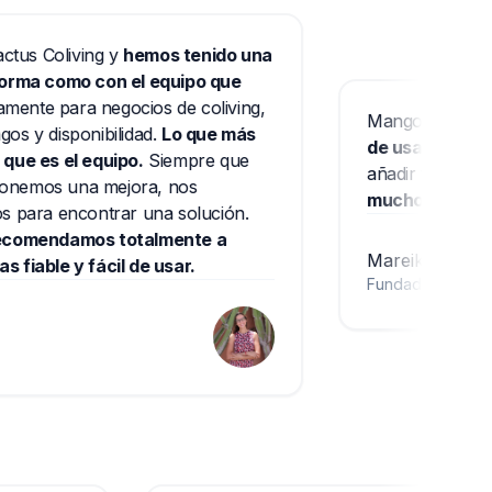
Coliving y
hemos tenido una
a como con el equipo que
te para negocios de coliving,
Mangobeds ha sido u
 disponibilidad.
Lo que más
de usar y el equipo 
es el equipo.
Siempre que
añadir funciones y 
os una mejora, nos
mucho usar Mangobe
ra encontrar una solución.
endamos totalmente a
Mareike Sudek
le y fácil de usar.
Fundadora de
Lava Co