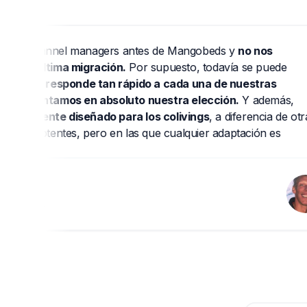
 channel managers antes de Mangobeds y
no nos
a última migración.
Por supuesto, todavía se puede
uipo responde tan rápido a cada una de nuestras
lamentamos en absoluto nuestra elección.
Y además,
lmente diseñado para los colivings
, a diferencia de otras
s potentes, pero en las que cualquier adaptación es
cape