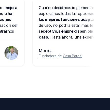
equipo, mejora
Cuando decidimos implementar un s
periencia ha
exploramos todas las opciones.
Ma
e funciones
las mejores funciones adaptadas
 integración del
de uso, no podría estar más feliz.
E
os centrarnos
receptivo,siempre disponible par
caso.
Hasta ahora, una experiencia
Monica
Fundadora de
Casa Pardal