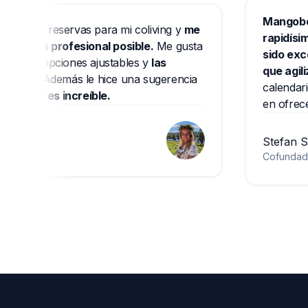
Mang
 software de reservas para mi coliving y
me
rapi
 la forma más profesional posible.
Me gusta
sido
, tiene muchas opciones ajustables y
las
que
udan mucho.
Además le hice una sugerencia
cale
uida, lo cual es increíble.
en o
Stef
Cof