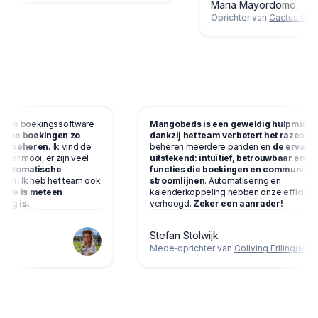
Maria Mayordomo
Oprichter van
Cactus Coliv
ct als boekingssoftware
Mangobeds is een geweldig hulpmidd
lpt me boekingen zo
dankzij het team verbetert het razend
k te beheren.
Ik vind de
beheren meerdere panden en
de ervari
mulier mooi, er zijn veel
uitstekend: intuïtief, betrouwbaar en 
e automatische
functies die boekingen en communica
enorm.
Ik heb het team ook
stroomlijnen
. Automatisering en
 en
die is meteen
kalenderkoppeling hebben onze efficiën
ldig is.
verhoogd.
Zeker een aanrader!
Stefan Stolwijk
ving
Mede‑oprichter van
Coliving Frilingue