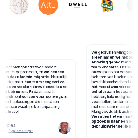
We gebruiken Mangobeds bij
al een jaar en
we hebben ee
ervaring gehad met zowel 
 voor Mangobeds twee andere
team erachter.
Het systeem
anagers geprobeerd, en
we hebben
ontworpen voor coliving-bed
 van deze laatste migratie.
Natuurlijk
beheren van boekingen, bet
g beter, maar
hun team reageert zo
beschikbaarheid veel eenv
l onze verzoeken dat we onze keuze
het meest waarderen, is h
iet betreuren.
En daarnaast is
behulpzaam het team is.
W
 echt ontworpen voor colivings
, in
hebben, hulp nodig hebben 
ing tot oplossingen die misschien
voorstellen, luisteren ze a
zijn, maar waarbij elke aanpassing
met ons samen om een oplo
is. Bravo!
Mangobeds blijft zich voort
We raden het van harte aa
op zoek is naar een betr
Gardies
gebruiksvriendelijk boek
 van
Pyrenescape