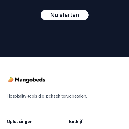
Nu starten
Footer
Hospitality‑tools die zichzelf terugbetalen.
Oplossingen
Bedrijf