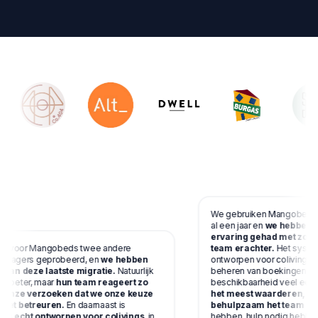
We gebruiken Mangobeds bij
al een jaar en
we hebben ee
ervaring gehad met zowel 
 voor Mangobeds twee andere
team erachter.
Het systeem
anagers geprobeerd, en
we hebben
ontworpen voor coliving-bed
 van deze laatste migratie.
Natuurlijk
beheren van boekingen, bet
g beter, maar
hun team reageert zo
beschikbaarheid veel eenvo
l onze verzoeken dat we onze keuze
het meest waarderen, is h
iet betreuren.
En daarnaast is
behulpzaam het team is.
W
 echt ontworpen voor colivings
, in
hebben, hulp nodig hebben 