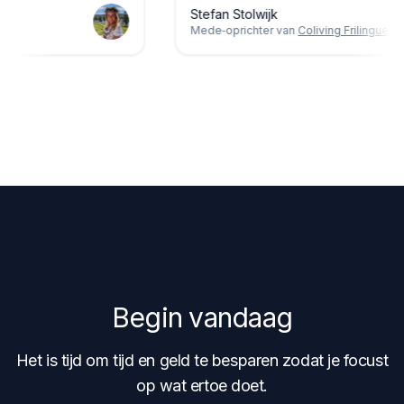
Stefan Stolwijk
ving
Mede‑oprichter van
Coliving Frilingue
Begin vandaag
Het is tijd om tijd en geld te besparen zodat je focust
op wat ertoe doet.