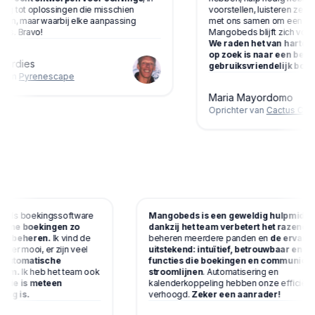
ing tot oplossingen die misschien
voorstellen, luisteren ze a
zijn, maar waarbij elke aanpassing
met ons samen om een oplos
is. Bravo!
Mangobeds blijft zich voort
We raden het van harte aa
op zoek is naar een betr
Gardies
gebruiksvriendelijk boek
 van
Pyrenescape
Maria Mayordomo
Oprichter van
Cactus Coliv
ct als boekingssoftware
Mangobeds is een geweldig hulpmidd
lpt me boekingen zo
dankzij het team verbetert het razend
k te beheren.
Ik vind de
beheren meerdere panden en
de ervari
mulier mooi, er zijn veel
uitstekend: intuïtief, betrouwbaar en
e automatische
functies die boekingen en communica
enorm.
Ik heb het team ook
stroomlijnen
. Automatisering en
 en
die is meteen
kalenderkoppeling hebben onze efficiën
ldig is.
verhoogd.
Zeker een aanrader!