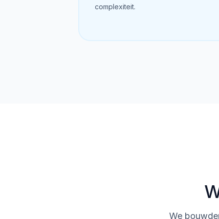
complexiteit.
W
We bouwden 