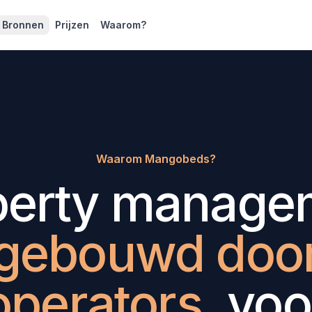
Bronnen
Prijzen
Waarom?
Waarom Mangobeds?
perty manage
gebouwd doo
operators
, voo