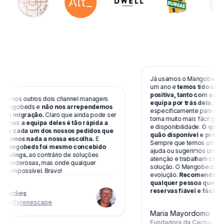
Já usamos o Mangobeds na
um ano e
temos tido uma 
positiva, tanto com a pl
támos outros dois channel managers
equipa por trás dela.
O si
 Mangobeds e
não nos arrependemos
especificamente para negóc
ima migração.
Claro que ainda pode ser
torna muito mais fácil geri
o, mas
a equipa deles é tão rápida a
e disponibilidade.
O que m
r a cada um dos nossos pedidos que
quão disponível e prestáv
ntamos nada a nossa escolha.
E
Sempre que temos uma dúv
 Mangobeds foi mesmo concebido
ajuda ou sugerimos uma m
olivings
, ao contrário de soluções
atenção e trabalham conno
is poderosas, mas onde qualquer
solução. O Mangobeds est
 é impossível. Bravo!
evolução.
Recomendamos 
qualquer pessoa que pro
reservas fiável e fácil de
Gardies
 da
Pyrenescape
Maria Mayordomo
Fundadora da
Cactus Coli