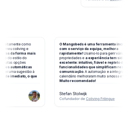
perfeitamente como
O Mangobeds é uma ferramenta incrív
ra o meu coliving e
com o serviço da equipa, melhora
eservas da forma mais
rapidamente!
Usamo‑lo para gerir várias
osto do estilo do
propriedades e
a experiência tem sido
tem muitas opções
excelente: intuitivo, fiável e repleto de
cações automáticas
funcionalidades que simplificam rese
m dei uma sugestão à
comunicação
. A automação e a integra
ada de imediato, o que
calendário melhoraram muito a nossa efic
Muito recomendado!
Stefan Stolwijk
ng
Cofundador de
Coliving Frilingue