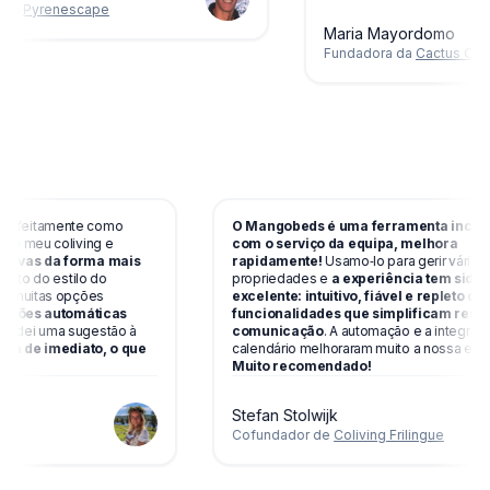
da
Pyrenescape
Maria Mayordomo
Fundadora da
Cactus Coliv
 perfeitamente como
O Mangobeds é uma ferramenta incrí
ara o meu coliving e
com o serviço da equipa, melhora
reservas da forma mais
rapidamente!
Usamo‑lo para gerir vária
Gosto do estilo do
propriedades e
a experiência tem sid
 tem muitas opções
excelente: intuitivo, fiável e repleto d
icações automáticas
funcionalidades que simplificam res
m dei uma sugestão à
comunicação
. A automação e a integr
tada de imediato, o que
calendário melhoraram muito a nossa efi
Muito recomendado!
Stefan Stolwijk
ing
Cofundador de
Coliving Frilingue