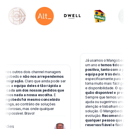
Já usamos o Mangobeds na 
um ano e
temos tido uma e
positiva, tanto com a pla
ámos outros dois channel managers
equipa por trás dela.
O sis
Mangobeds e
não nos arrependemos
especificamente para negóci
ma migração.
Claro que ainda pode ser
torna muito mais fácil gerir
, mas
a equipa deles é tão rápida a
e disponibilidade.
O que ma
 a cada um dos nossos pedidos que
quão disponível e prestáve
tamos nada a nossa escolha.
E
Sempre que temos uma dúvi
Mangobeds foi mesmo concebido
ajuda ou sugerimos uma me
livings
, ao contrário de soluções
atenção e trabalham connos
s poderosas, mas onde qualquer
solução. O Mangobeds está
é impossível. Bravo!
evolução.
Recomendamos 
qualquer pessoa que proc
reservas fiável e fácil de 
ardies