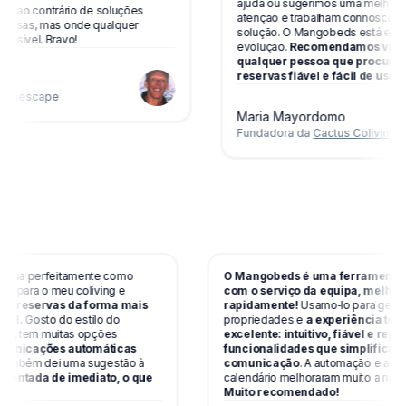
ajuda ou sugerimos uma melhoria, 
 ao contrário de soluções
atenção e trabalham connosco para 
sas, mas onde qualquer
solução. O Mangobeds está em cons
vel. Bravo!
evolução.
Recomendamos vivamen
qualquer pessoa que procure um 
reservas fiável e fácil de usar.
escape
Maria Mayordomo
Fundadora da
Cactus Coliving
funciona perfeitamente como
O Mangobeds é uma ferrament
servas para o meu coliving e
com o serviço da equipa, me
erir as reservas da forma mais
rapidamente!
Usamo‑lo para ge
possível.
Gosto do estilo do
propriedades e
a experiência
 reserva, tem muitas opções
excelente: intuitivo, fiável e 
s comunicações automáticas
funcionalidades que simplif
so.
Também dei uma sugestão à
comunicação
. A automação e 
implementada de imediato, o que
calendário melhoraram muito a 
Muito recomendado!