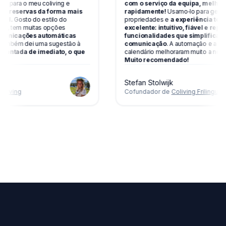
servas para o meu coliving e
com o serviço da equipa, me
erir as reservas da forma mais
rapidamente!
Usamo‑lo para ge
possível.
Gosto do estilo do
propriedades e
a experiência
 reserva, tem muitas opções
excelente: intuitivo, fiável e 
s comunicações automáticas
funcionalidades que simplif
so.
Também dei uma sugestão à
comunicação
. A automação e 
implementada de imediato, o que
calendário melhoraram muito a 
Muito recomendado!
n
Stefan Stolwijk
e
Northliving
Cofundador de
Coliving Frilin