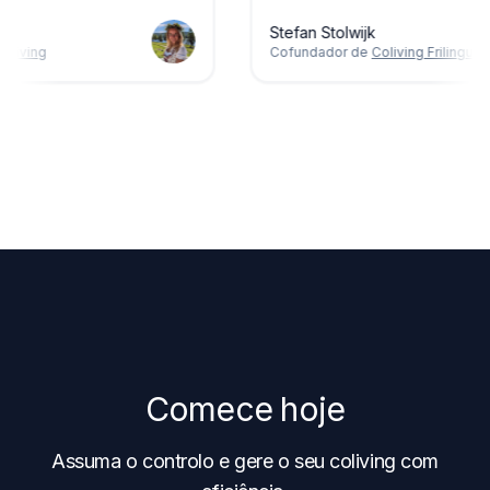
n
Stefan Stolwijk
e
Northliving
Cofundador de
Coliving Frilin
Comece hoje
Assuma o controlo e gere o seu coliving com