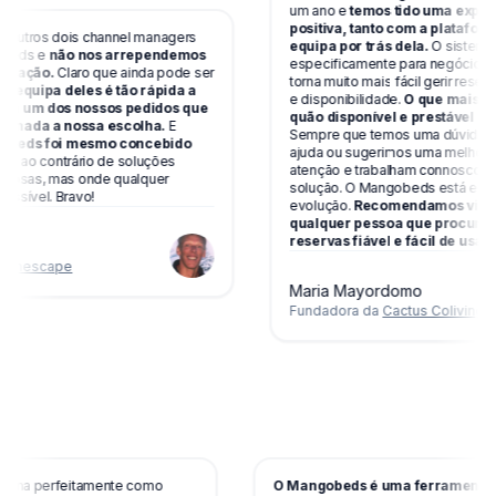
um ano e
temos tido uma experiênc
positiva, tanto com a plataforma 
ros dois channel managers
equipa por trás dela.
O sistema foi
ds e
não nos arrependemos
especificamente para negócios de co
ção.
Claro que ainda pode ser
torna muito mais fácil gerir reservas
quipa deles é tão rápida a
e disponibilidade.
O que mais valor
um dos nossos pedidos que
quão disponível e prestável é a eq
da a nossa escolha.
E
Sempre que temos uma dúvida, prec
ds foi mesmo concebido
ajuda ou sugerimos uma melhoria, 
 ao contrário de soluções
atenção e trabalham connosco para 
sas, mas onde qualquer
solução. O Mangobeds está em cons
vel. Bravo!
evolução.
Recomendamos vivamen
qualquer pessoa que procure um 
reservas fiável e fácil de usar.
escape
Maria Mayordomo
Fundadora da
Cactus Coliving
funciona perfeitamente como
O Mangobeds é uma ferrament