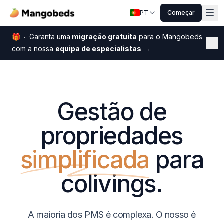
PT
Começar
🎁
Garanta uma
migração gratuita
para o Mangobeds
Fe
com a nossa
equipa de especialistas
→
Gestão de
propriedades
simplificada
para
colivings.
A maioria dos PMS é complexa. O nosso é