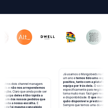
Já usamos o Mangobeds na Cactus Co
um ano e
temos tido uma experiênc
positiva, tanto com a plataforma 
ros dois channel managers
equipa por trás dela.
O sistema foi
ds e
não nos arrependemos
especificamente para negócios de co
ção.
Claro que ainda pode ser
torna muito mais fácil gerir reservas
quipa deles é tão rápida a
e disponibilidade.
O que mais valor
um dos nossos pedidos que
quão disponível e prestável é a eq
da a nossa escolha.
E
Sempre que temos uma dúvida, prec
ds foi mesmo concebido