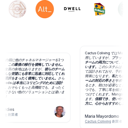
Cactus Coliving では Ma
用していますが、
プラットフ
eds の前に他のチャネルマネージャーを2つ
チームの両方について、とて
が、
この最後の移行を後悔していません。
います。
このシステムはコリ
だ改善の余地はありますが、
彼らのチーム
て設計されており、予約・支
どんな要望にも非常に迅速に対応してくれ
簡単になります。
私たちが最
の選択をまったく後悔していません。
さら
ームの対応の早さとサポート
gobeds は本当にコリビングのために設計
るとき、助けが必要なとき、
す。
おそらくもっと高機能でも、まったく
つでも、丁寧に耳を傾け、私
ズできない他のソリューションとは違いま
つけてくれます。Mangobe
ー！
ます。
信頼でき、使いやすい
方に、心からおすすめします
Gardies
ape
創業者
Maria Mayordomo
Cactus Coliving
創業者