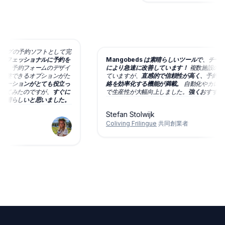
コリビングの予約ソフトとして完
プロフェッショナルに予約を
Mangobeds は素晴らしいツールで、チ
ます。
予約フォームのデザイ
により急速に改善しています！
複数施設の
、調整できるオプションがた
ていますが、
直感的で信頼性が高く、予約
ニケーションがとても役立っ
絡を効率化する機能が満載。
自動化やカレ
もしてみたのですが、
すぐに
で生産性が大幅向上しました。
強くおすす
に素晴らしいと思いました。
Stefan Stolwijk
Coliving Frilingue
共同創業者