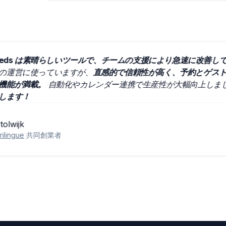
angobeds は素晴らしいツールで、チームの支援により急速に
数施設の運営に使っていますが、
直感的で信頼性が高く、予約と
化する機能が満載。
自動化やカレンダー連携で生産性が大幅向上
すすめします！
fan Stolwijk
ving Frilingue
共同創業者