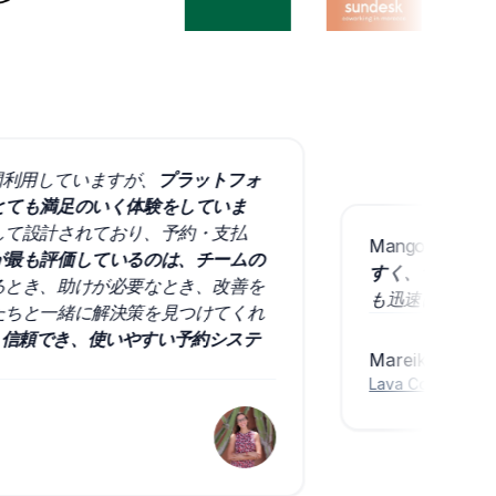
間利用していますが、
プラットフォ
満足のいく体験をしていま
計されており、予約・支払
Mangobeds 
評価しているのは、チームの
すく、サポートチー
、助けが必要なとき、改善を
も迅速に対応してく
一緒に解決策を見つけてくれ
でき、使いやすい予約システ
Mareike Sudek
Lava Coliving
創業者