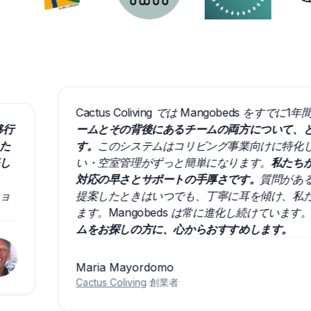
Cactus Coliving では Mangobeds をすでに1年
ームとその背後にあるチームの両方について、とても
す。
このシステムはコリビング事業向けに特化して設
い・空室管理がずっと簡単になります。
私たちが最も
対応の早さとサポートの手厚さです。
質問があるとき
提案したときはいつでも、丁寧に耳を傾け、私たちと
ます。Mangobeds は常に進化し続けています。
信頼
ムをお探しの方に、心からおすすめします。
Maria Mayordomo
Cactus Coliving
創業者