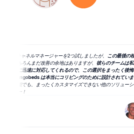
前に他のチャネルマネージャーを2つ試しましたが、
この最後の移行
。
もちろんまだ改善の余地はありますが、
彼らのチームは私た
非常に迅速に対応してくれるので、この選択をまったく後悔し
、
Mangobeds は本当にコリビングのために設計されていま
高機能でも、まったくカスタマイズできない他のソリューショ
ラボー！