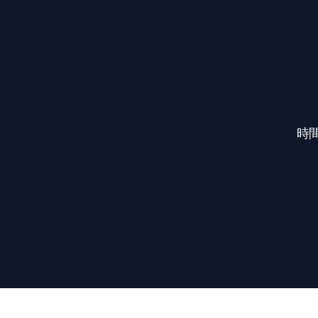
時
Footer