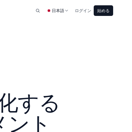
日本語
ログイン
始める
化する
メント