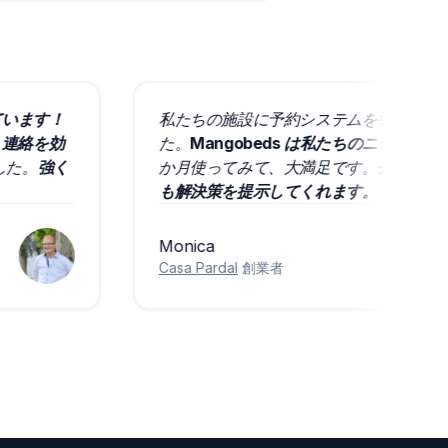
改善しています！
私たちの施設に予約システムを導入
ゲスト連絡を効
た。
Mangobeds は私たちの
しました。
強く
か月使ってみて、大満足です。
チー
も解決策を提示してくれます。
これ
Monica
Casa Pardal
創業者