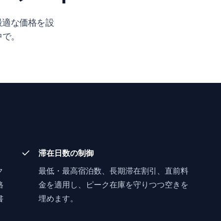
最適な価格を設
中で。
滞在日数の制御
ク
最低・最高宿泊数、長期滞在割引、直前料
格
金を適用し、ピーク在庫を守りつつ空きを
書
埋めます。