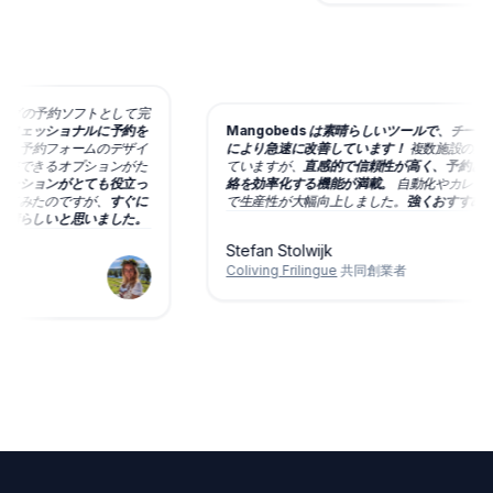
コリビングの予約ソフトとして完
プロフェッショナルに予約を
Mangobeds は素晴らしいツールで、チー
ます。
予約フォームのデザイ
により急速に改善しています！
複数施設の
、調整できるオプションがた
ていますが、
直感的で信頼性が高く、予約と
ニケーションがとても役立っ
絡を効率化する機能が満載。
自動化やカレ
もしてみたのですが、
すぐに
で生産性が大幅向上しました。
強くおすすめ
に素晴らしいと思いました。
Stefan Stolwijk
Coliving Frilingue
共同創業者