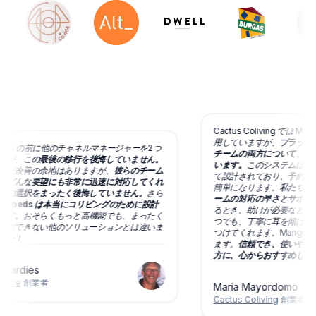
Cactus Coliving では M
用していますが、
プラットフ
beds の前に他のチャネルマネージャーを2つ
チームの両方について、とて
たが、
この最後の移行を後悔していません。
います。
このシステムはコリ
まだ改善の余地はありますが、
彼らのチーム
て設計されており、予約・支
のどんな要望にも非常に迅速に対応してくれ
簡単になります。
私たちが最
この選択をまったく後悔していません。
さら
ームの対応の早さとサポート
gobeds は本当にコリビングのために設計
るとき、助けが必要なとき、
ます。
おそらくもっと高機能でも、まったく
つでも、丁寧に耳を傾け、私
イズできない他のソリューションとは違いま
つけてくれます。Mangobe
ボー！
ます。
信頼でき、使いやすい
方に、心からおすすめします
Gardies
cape
創業者
Maria Mayordomo
Cactus Coliving
創業者