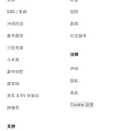
B&B / 客栈
招聘
冲浪民宿
新闻
豪华露营
社交媒体
小型房屋
法律
小木屋
声明
豪华别墅
隐私
露营地
条款
房车 & RV 停靠站
Cookie 设置
静修营
支持