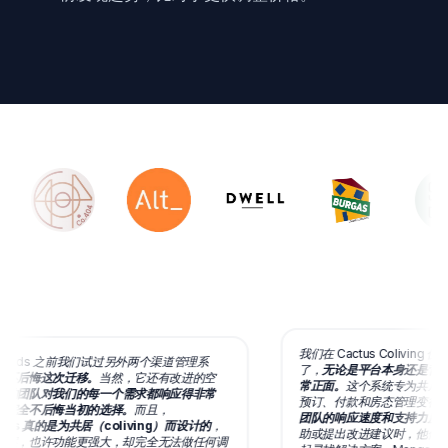
我们在 Cactus Coliving 使
obeds 之前我们试过另外两个渠道管理系
了，
无论是平台本身还是背后
不后悔这次迁移。
当然，它还有改进的空
常正面。
这个系统专为共居（co
的团队对我们的每一个需求都响应得非常
预订、付款和房态管理变得轻
完全不后悔当初的选择。
而且，
团队的响应速度和支持力度。
eds 真的是为共居（coliving）而设计的
，
助或提出改进建议时，他们都
案，也许功能更强大，却完全无法做任何调