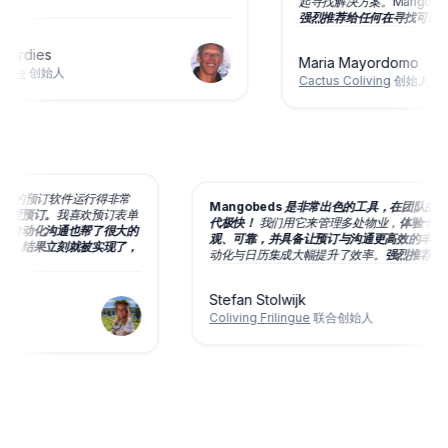
起寻找解决方案。Mangobe
！
强烈推荐给任何在寻找可靠且
Gardies
Maria Mayordomo
ape
创始人
Cactus Coliving
创始人
living 的预订软件运行得非常
Mangobeds 是非常出色的工具，在团队
地管理预订。
我喜欢预订表单
代极快！
我们用它来管理多处物业，
体验十
多，
自动化沟通也帮了很大的
观、可靠，并具备让预订与沟通更高效的丰
建议，
结果立刻就被实现了，
动化与日历集成大幅提升了效率。
强烈推荐
Stefan Stolwijk
Coliving Frilingue
联合创始人