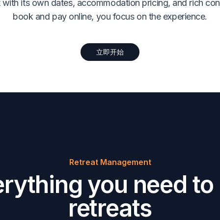
t with its own dates, accommodation pricing, and rich con
book and pay online, you focus on the experience.
立即开始
Retreat Management
rything you need to
retreats