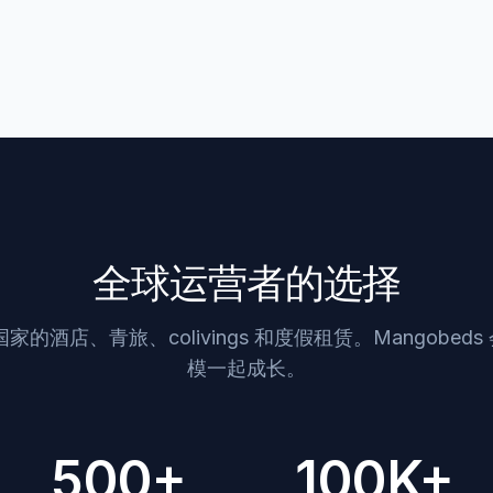
全球运营者的选择
家的酒店、青旅、colivings 和度假租赁。Mangobed
模一起成长。
500+
100K+