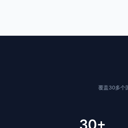
覆盖30多个国
30+