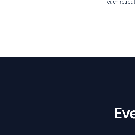
each retrea
Eve