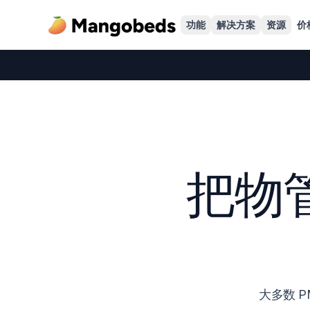
功能
解决方案
资源
价
把物
大多数 P