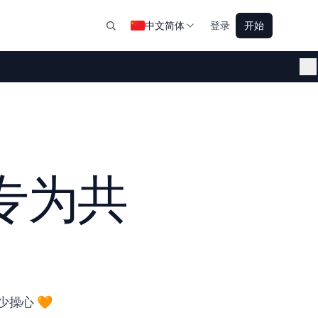
中文简体
登录
开始
专为共
少操心 🧡