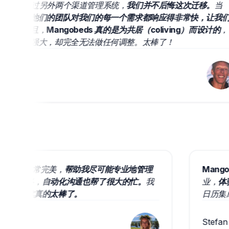
我们试过另外两个渠道管理系统，
我们并不后悔这次迁移。
当
但
他们的团队对我们的每一个需求都响应得非常快，让我们
而且，
Mangobeds 真的是为共居（coliving）而设计的
，
更强大，却完全无法做任何调整。太棒了！
ing 的预订软件运行得非常完美，
帮助我尽可能专业地管理
可调整的选项很多，
自动化沟通也帮了很大的忙。
我
刻就被实现了，这真的太棒了。