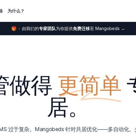
格
为什么？
🎁
由我们的
专家团队
为你提供
免费迁移
至 Mangobeds
→
管做得
更简单
居。
MS 过于复杂。Mangobeds 针对共居优化——多自动化、