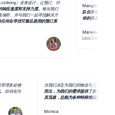
ing）业务设计，让预订、付
Mangobeds 对我们
度和支持力度。
每当我们
队也非常棒。
他们乐于倾
并与我们一起寻找解决方
你的共居空间！
寻找可靠且易用的预订系
Mareike Sudek
Lava Coliving
创始人
们用它来管理多处物
当我们决定为我们的物业引入预
丰富功能。
自动化与
而出，为我们的需求提供了最合
其迅速，总能为各种特殊情况提
Monica