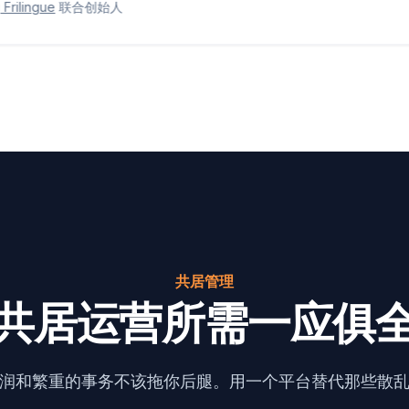
Coliving Frilingue
联合创始人
共居管理
共居运营所需一应俱
润和繁重的事务不该拖你后腿。用一个平台替代那些散