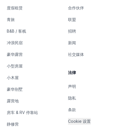
度假租赁
合作伙伴
青旅
联盟
B&B / 客栈
招聘
冲浪民宿
新闻
豪华露营
社交媒体
小型房屋
法律
小木屋
声明
豪华别墅
隐私
露营地
条款
房车 & RV 停靠站
Cookie 设置
静修营