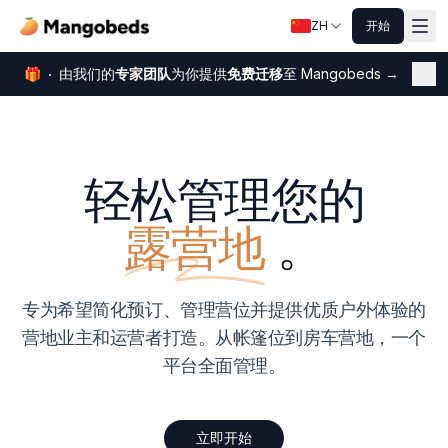
ZH
开始
🎁
由我们的
专家团队
为你提供
免费迁移
至 Mangobeds
→
关
轻松管理您的
露营地
。
专为希望简化预订、管理营位并提供优质户外体验的
营地业主和运营者打造。从帐篷位到房车营地，一个
平台全面管理。
立即开始