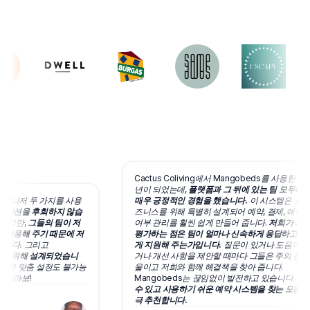
Cactus Coliving에서 Mangobeds를 사용한 지 벌
년이 되었는데,
플랫폼과 그 뒤에 있는 팀 모두에 
 매니저 두 가지를 사용
매우 긍정적인 경험을 했습니다.
이 시스템은 코리빙
레이션을 후회하지 않습
즈니스를 위해 특별히 설계되어 예약, 결제, 예약 
있지만,
그들의 팀이 저
여부 관리를 훨씬 쉽게 만들어 줍니다.
저희가 가장
 대응해 주기 때문에 저
평가하는 점은 팀이 얼마나 신속하게 응답하고 든
니다.
그리고
게 지원해 주는가입니다.
질문이 있거나 도움이 필
빙을 위해 설계되었습니
거나 개선 사항을 제안할 때마다 그들은 주의 깊게 
어떤 맞춤 설정도 불가능
울이고 저희와 함께 해결책을 찾아 줍니다.
 브라보!
Mangobeds는 끊임없이 발전하고 있습니다.
신뢰
수 있고 사용하기 쉬운 예약 시스템을 찾는 모든 분
극 추천합니다.