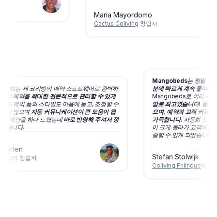
Maria Mayordomo
Cactus Coliving
창립자
Mangobeds는 정말 
gobeds는 제 코리빙의 예약 소프트웨어로 완벽하
분에 빠르게 계속 좋아지
작동하며
예약을 최대한 전문적으로 관리할 수 있게
Mangobeds로 여러 
니다.
예약 폼의 스타일도 마음에 들고, 조정할 수
말로 최고였습니다! 플랫
옵션이 많으며
자동 커뮤니케이션이 큰 도움이 됩
으며, 예약과 고객 커
팀에 제안을 하나 드렸는데
바로 반영해 주셔서 정
가득합니다.
자동화 도구
라웠습니다.
이 크게 올라가 고객에게 
중할 수 있게 되었습니다
h Kürten
Stefan Stolwijk
living
의 창립자
Coliving Frilingue
의 