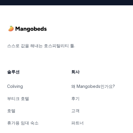
Footer
스스로 값을 해내는 호스피탈리티 툴.
솔루션
회사
Coliving
왜 Mangobeds인가요?
부티크 호텔
후기
호텔
고객
휴가용 임대 숙소
파트너