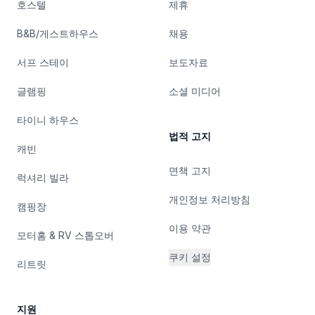
호스텔
제휴
B&B/게스트하우스
채용
서프 스테이
보도자료
글램핑
소셜 미디어
타이니 하우스
법적 고지
캐빈
면책 고지
럭셔리 빌라
개인정보 처리방침
캠핑장
이용 약관
모터홈 & RV 스톱오버
쿠키 설정
리트릿
지원