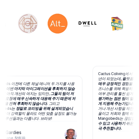
Cactus Coliving에서 M
년이 되었는데,
플랫폼과 그
beds 이전에 다른 채널 매니저 두 가지를 사용
매우 긍정적인 경험을 했습
만,
이번 마지막 마이그레이션을 후회하지 않습
즈니스를 위해 특별히 설계되
론 아직 개선의 여지는 있지만,
그들의 팀이 저
여부 관리를 훨씬 쉽게 만들
든 요청에 매우 신속하게 대응해 주기 때문에 저
평가하는 점은 팀이 얼마나
택을 전혀 후회하지 않습니다.
그리고
게 지원해 주는가입니다.
질
obeds는 정말로 코리빙을 위해 설계되었습니
거나 개선 사항을 제안할 때
면 더 강력할지 몰라도 어떤 맞춤 설정도 불가능
울이고 저희와 함께 해결책
 솔루션들과는 다릅니다. 브라보!
Mangobeds는 끊임없이
수 있고 사용하기 쉬운 예약
극 추천합니다.
t Gardies
scape
창립자