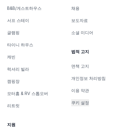
B&B/게스트하우스
채용
서프 스테이
보도자료
글램핑
소셜 미디어
타이니 하우스
법적 고지
캐빈
면책 고지
럭셔리 빌라
개인정보 처리방침
캠핑장
이용 약관
모터홈 & RV 스톱오버
쿠키 설정
리트릿
지원