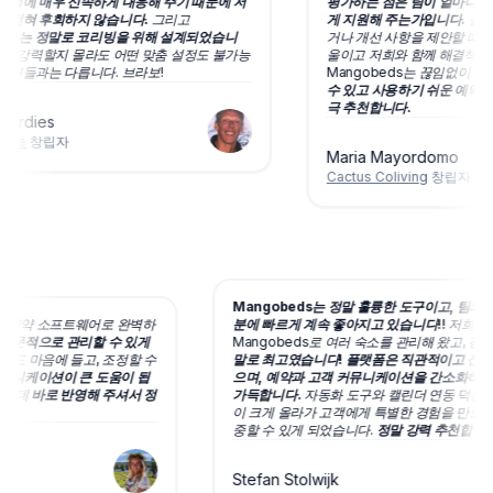
요청에 매우 신속하게 대응해 주기 때문에 저
평가하는 점은 팀이 얼마나 신
 전혀 후회하지 않습니다.
그리고
게 지원해 주는가입니다.
질문이
eds는 정말로 코리빙을 위해 설계되었습니
거나 개선 사항을 제안할 때마다
더 강력할지 몰라도 어떤 맞춤 설정도 불가능
울이고 저희와 함께 해결책을 
루션들과는 다릅니다. 브라보!
Mangobeds는 끊임없이 발
수 있고 사용하기 쉬운 예약 시
극 추천합니다.
Gardies
ape
창립자
Maria Mayordomo
Cactus Coliving
창립자
Mangobeds는 정말 훌륭한 도구이고, 팀의
리빙의 예약 소프트웨어로 완벽하
분에 빠르게 계속 좋아지고 있습니다!!
저희
 전문적으로 관리할 수 있게
Mangobeds로 여러 숙소를 관리해 왔고,
경
타일도 마음에 들고, 조정할 수
말로 최고였습니다! 플랫폼은 직관적이고 신뢰
커뮤니케이션이 큰 도움이 됩
으며, 예약과 고객 커뮤니케이션을 간소화하
드렸는데
바로 반영해 주셔서 정
가득합니다.
자동화 도구와 캘린더 연동 덕분
이 크게 올라가 고객에게 특별한 경험을 만드는
중할 수 있게 되었습니다.
정말 강력 추천합니
Stefan Stolwijk