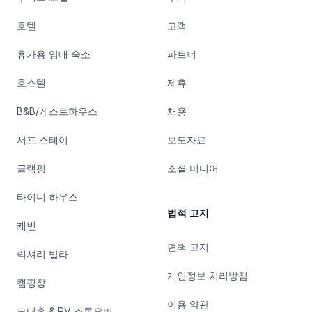
호텔
고객
휴가용 임대 숙소
파트너
호스텔
제휴
B&B/게스트하우스
채용
서프 스테이
보도자료
글램핑
소셜 미디어
타이니 하우스
법적 고지
캐빈
면책 고지
럭셔리 빌라
개인정보 처리방침
캠핑장
이용 약관
모터홈 & RV 스톱오버