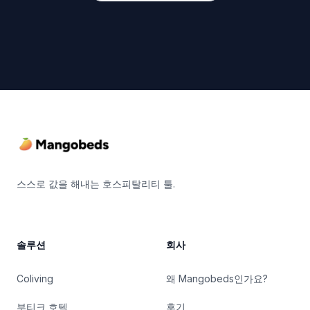
Footer
스스로 값을 해내는 호스피탈리티 툴.
솔루션
회사
Coliving
왜 Mangobeds인가요?
부티크 호텔
후기