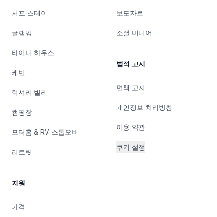
서프 스테이
보도자료
글램핑
소셜 미디어
타이니 하우스
법적 고지
캐빈
면책 고지
럭셔리 빌라
개인정보 처리방침
캠핑장
이용 약관
모터홈 & RV 스톱오버
쿠키 설정
리트릿
지원
가격