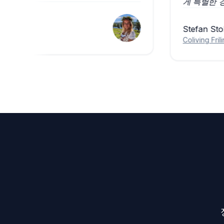
게 특
Stefan
Colivin