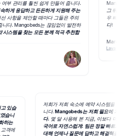
부 관리를 훨씬 쉽게 만들어 줍니다.
Mangobeds는 
하게 응답하고 든든하게 지원해 주는
그 뒤에 있는 팀도
사항을 제안할 때마다 그들은 주의
우 빠르게 답해 줍
 Mangobeds는 끊임없이 발전하
다!
스템을 찾는 모든 분께 적극 추천합
Mareike Sudek
Lava Coliving
의 창
저희가 저희 숙소에 예약 시스템을 도입
 좋아지고 있습
니다.
Mangobeds는 저희 필요에 가
 최고였습니
다.
몇 달 사용해 본 지금, 이보다 더 만
을 간소화하는
국어로 자연스럽게: 팀은 정말 빠르게 응
올라가 고객에
대해 언제나 질문에 답하고 해결책을 제