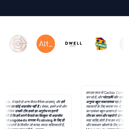
हम एक साल से Cactus Coliving
कर रहे हैं, और
प्लेटफ़ॉर्म और उसके पीछ
ds से पहले दो अन्य चैनल मैनेजर आज़माए, और
हमें
अनुभव बहुत सकारात्मक रहा है।
यह सि
ग्रेशन का कोई अफ़सोस नहीं है।
बेशक, इसमें अभी और
व्यवसायों के लिए बनाया गया है, जिससे
 है, लेकिन
उनकी टीम हमारे हर अनुरोध पर इतनी
का प्रबंधन बहुत आसान हो जाता है।
ह
ब देती है कि हमें अपने फैसले का बिल्कुल भी अफ़सोस
टीम का तत्पर और सहयोगी होना।
जब भ
िर,
Mangobeds वास्तव में coliving के लिए ही
मदद चाहिए होती है या हम कोई सुधार सुझाते
उन समाधानों के विपरीत जो शायद ज़्यादा शक्तिशाली हैं,
और समाधान खोजने के लिए हमारे साथ 