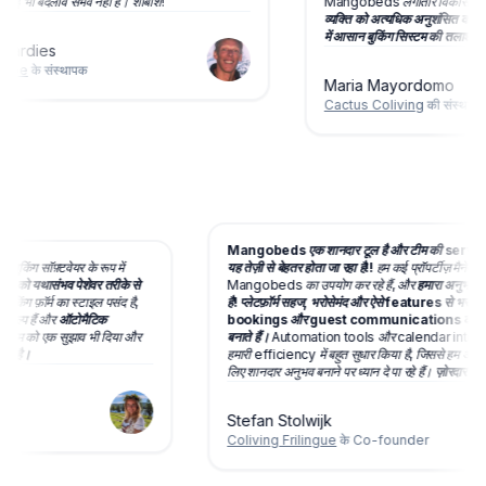
कोई भी बदलाव संभव नहीं है। शाबाश!
Mangobeds लगातार विकसित हो र
व्यक्ति को अत्यधिक अनुशंसित करते ह
में आसान बुकिंग सिस्टम की तलाश में ह
Gardies
ape
के संस्थापक
Maria Mayordomo
Cactus Coliving
की संस्थापक
Mangobeds एक शानदार टूल है और टीम की servi
बुकिंग सॉफ़्टवेयर के रूप में
यह तेज़ी से बेहतर होता जा रहा है!!
हम कई प्रॉपर्टीज़ मैनेज
किंग्स को यथासंभव पेशेवर तरीके से
Mangobeds का उपयोग कर रहे हैं, और
हमारा अनुभव 
ुझे बुकिंग फ़ॉर्म का स्टाइल पसंद है,
है! प्लेटफ़ॉर्म सहज, भरोसेमंद और ऐसे features से भरा ह
य विकल्प हैं और
ऑटोमैटिक
bookings और guest communications को
ैंने टीम को एक सुझाव भी दिया और
बनाते हैं।
Automation tools और calendar integ
कमाल है।
हमारी efficiency में बहुत सुधार किया है, जिससे हम अपने
लिए शानदार अनुभव बनाने पर ध्यान दे पा रहे हैं।
ज़ोरदार 
Stefan Stolwijk
Coliving Frilingue
के Co-founder