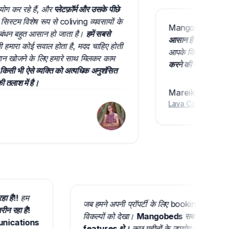
रहे हैं, और
प्लेटफ़ॉर्म और उसके पीछे
 विशेष रूप से coliving व्यवसायों के
Mangobeds हमारे Coliv
 बहुत आसान हो जाता है।
हमें सबसे
आसान है और इसके पीछे की 
 कोई सवाल होता है, मदद चाहिए होती
आपके किसी भी सवाल का बहु
 खोजने के लिए हमारे साथ मिलकर काम
करने की ज़ोरदार सिफारिश कर
भी ऐसे व्यक्ति को अत्यधिक अनुशंसित
 में है।
Mareike Sudek
Lava Coliving
की Found
 जा रहा है!!
हम
जब हमने अपनी प्रॉपर्टी के लिए booking s
व बेहतरीन रहा है!
विकल्पों को देखा।
Mangobeds सबसे अलग निकल
st communications
features थे।
कुछ महीनों के उपयोग के बाद