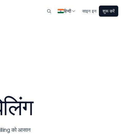
हिन्दी
साइन इन
शुरू करें
िलिंग
lling को आसान