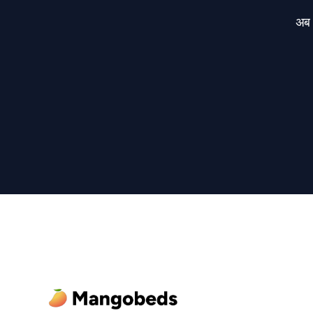
अब 
Footer