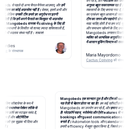
कर रहे हैं, और
प्लेटफ़ॉर्म और उसके पीछ
eds से पहले दो अन्य चैनल मैनेजर आज़माए, और
हमें
अनुभव बहुत सकारात्मक रहा है।
यह सि
ग्रेशन का कोई अफ़सोस नहीं है।
बेशक, इसमें अभी और
व्यवसायों के लिए बनाया गया है, जिससे
ा है, लेकिन
उनकी टीम हमारे हर अनुरोध पर इतनी
का प्रबंधन बहुत आसान हो जाता है।
ह
ाब देती है कि हमें अपने फैसले का बिल्कुल भी अफ़सोस
टीम का तत्पर और सहयोगी होना।
जब भ
िर,
Mangobeds वास्तव में coliving के लिए ही
मदद चाहिए होती है या हम कोई सुधार सुझाते
 उन समाधानों के विपरीत जो शायद ज़्यादा शक्तिशाली हैं,
और समाधान खोजने के लिए हमारे साथ 
कोई भी बदलाव संभव नहीं है। शाबाश!
Mangobeds लगातार विकसित हो र
व्यक्ति को अत्यधिक अनुशंसित करते ह
में आसान बुकिंग सिस्टम की तलाश में ह
Gardies
ape
के संस्थापक
Maria Mayordomo
Cactus Coliving
की संस्थापक
Mangobeds एक शानदार टूल है और टीम की servi
बुकिंग सॉफ़्टवेयर के रूप में
यह तेज़ी से बेहतर होता जा रहा है!!
हम कई प्रॉपर्टीज़ मैनेज
किंग्स को यथासंभव पेशेवर तरीके से
Mangobeds का उपयोग कर रहे हैं, और
हमारा अनुभव 
झे बुकिंग फ़ॉर्म का स्टाइल पसंद है,
है! प्लेटफ़ॉर्म सहज, भरोसेमंद और ऐसे features से भरा ह
य विकल्प हैं और
ऑटोमैटिक
bookings और guest communications को
ैंने टीम को एक सुझाव भी दिया और
बनाते हैं।
Automation tools और calendar integ
कमाल है।
हमारी efficiency में बहुत सुधार किया है, जिससे हम अपने