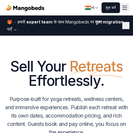
HI
शुरू करें
🎁
हमारी
expert team
के साथ Mangobeds पर
मुफ़्त migration
बंद क
पाएँ
→
Sell Your
Retreats
Effortlessly.
Purpose-built for yoga retreats, wellness centers,
and immersive experiences. Publish each retreat with
its own dates, accommodation pricing, and rich
content. Guests book and pay online, you focus on
the experience.