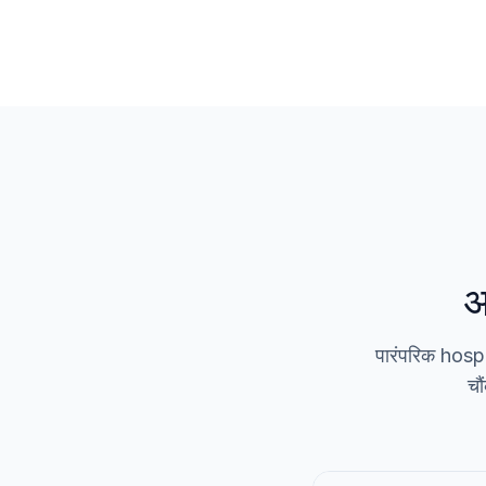
अ
पारंपरिक hospita
चौ