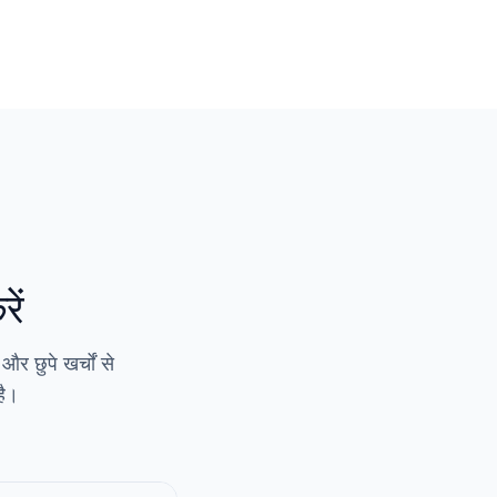
ें
और छुपे खर्चों से
है।